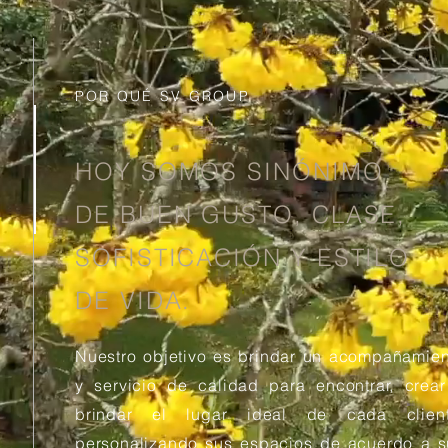
POR QUÉ SV GROUP
HOY SOMOS SINÓNIMO
DE BUEN GUSTO, CLASE,
SOFISTICACIÓN Y ESTILO
DE VIDA.
Nuestro objetivo es brindar un acompañamien
y servicio de calidad para encontrar, crear
brindar el lugar ideal de cada client
personalizando sus espacios de acuerdo a s