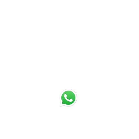
Chatea con nosotros
Email: jrestrepo@svgroup.com.co
Cel: (57) 311 749 0589