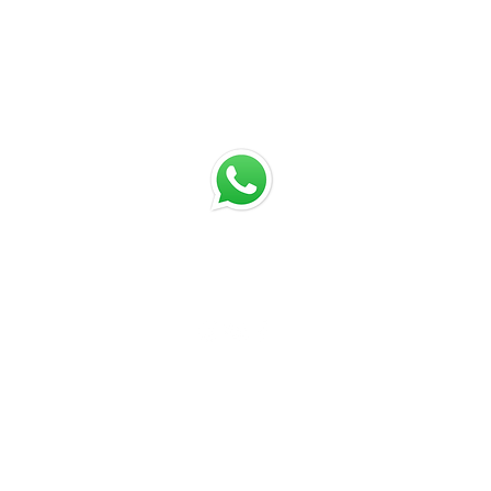
Chatea con nosotros
Email: jrestrepo@svgroup.com.co
Cel: (57) 311 749 0589