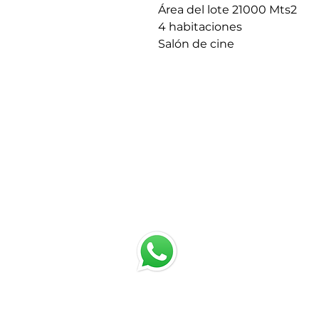
Área del lote 21000 Mts2
4 habitaciones
Salón de cine
Chatea con nosotros
Email: jrestrepo@svgroup.com.co
Cel: (57) 311 749 0589