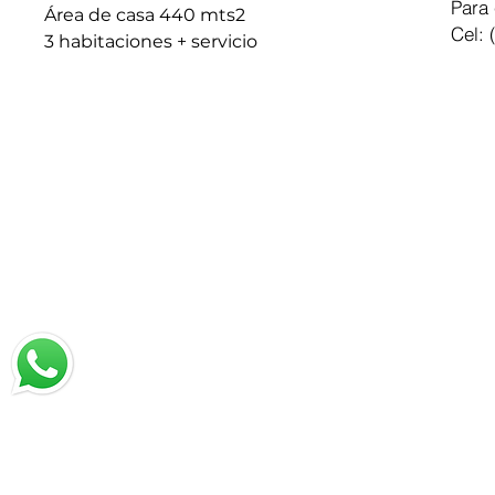
Para 
Área de casa 440 mts2
Cel: 
3 habitaciones + servicio
Chatea con nosotros
Email: jrestrepo@svgroup.com.co
Cel: (57) 311 749 0589