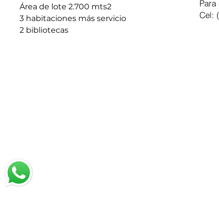
Para 
Área de lote 2.700 mts2
Cel: 
3 habitaciones más servicio
2 bibliotecas
Chatea con nosotros
Email: jrestrepo@svgroup.com.co
Cel: (57) 311 749 0589