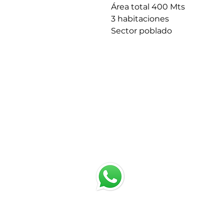
Área total 400 Mts
3 habitaciones
Sector poblado
Chatea con nosotros
Email: jrestrepo@svgroup.com.co
Cel: (57) 311 749 0589