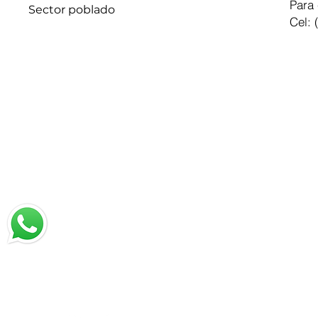
Para 
Sector poblado
Cel: 
Chatea con nosotros
Email: jrestrepo@svgroup.com.co
Cel: (57) 311 749 0589