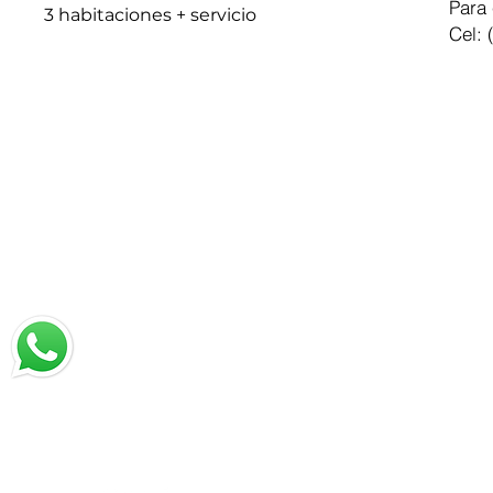
Para 
3 habitaciones + servicio
Cel: 
Chatea con nosotros
Email: jrestrepo@svgroup.com.co
Cel: (57) 311 749 0589