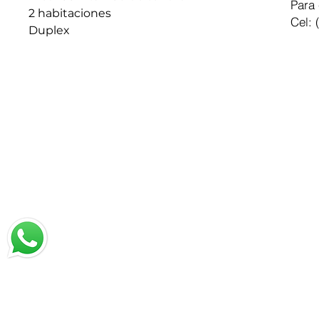
Para 
2 habitaciones
Cel: 
Duplex
Chatea con nosotros
Email: jrestrepo@svgroup.com.co
Cel: (57) 311 749 0589