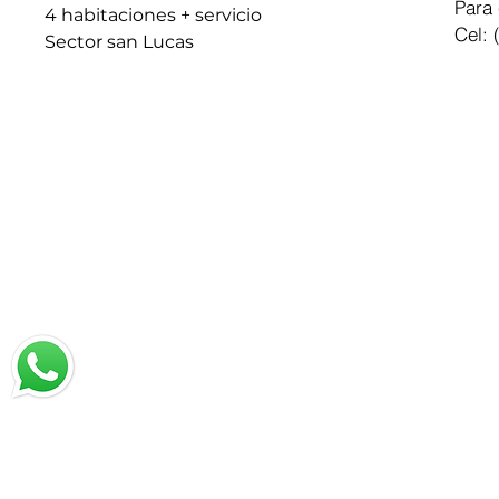
Para 
4 habitaciones + servicio
Cel: 
Sector san Lucas
Chatea con nosotros
Email: jrestrepo@svgroup.com.co
Cel: (57) 311 749 0589