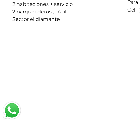
Para 
2 habitaciones + servicio
Cel: 
2 parqueaderos , 1 útil
Sector el diamante
Chatea con nosotros
Email: jrestrepo@svgroup.com.co
Cel: (57) 311 749 0589