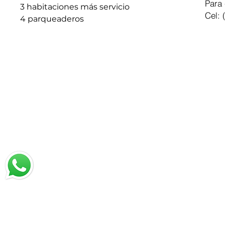
Para 
3 habitaciones más servicio
Cel: 
4 parqueaderos
Chatea con nosotros
Email: jrestrepo@svgroup.com.co
Cel: (57) 311 749 0589