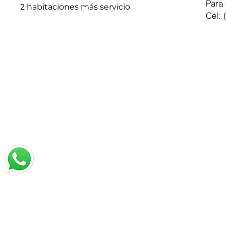
Para 
2 habitaciones más servicio
Cel: 
Chatea con nosotros
Email: jrestrepo@svgroup.com.co
Cel: (57) 311 749 0589