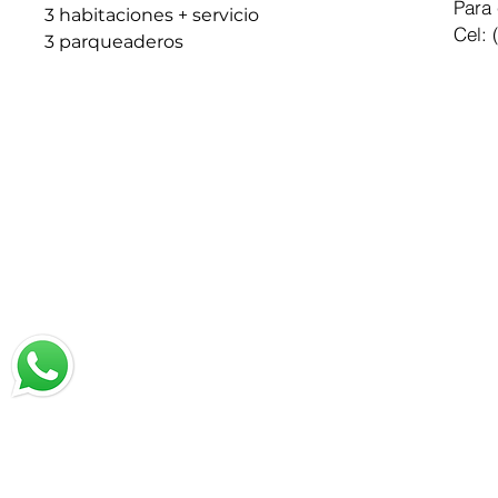
Para 
3 habitaciones + servicio
Cel: 
3 parqueaderos
Chatea con nosotros
Email: jrestrepo@svgroup.com.co
Cel: (57) 311 749 0589