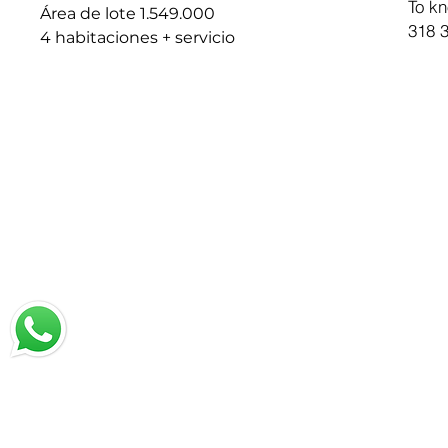
To kn
Área de lote 1.549.000
318 3
4 habitaciones + servicio
chat with us
Email:
jrestrepo@svgroup.com
Cell: (57) 311 749 0589