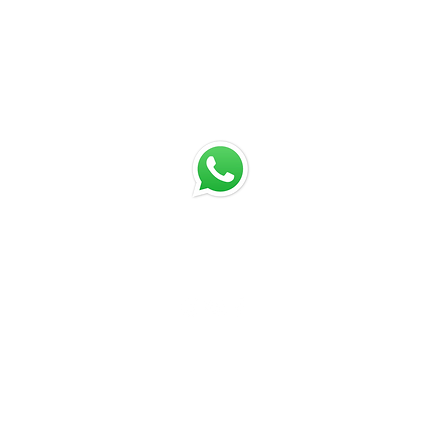
chat with us
Email:
jrestrepo@svgroup.com
Cell: (57) 311 749 0589