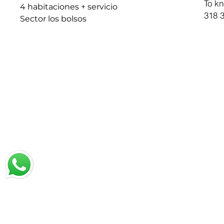
To kn
4 habitaciones + servicio
318 3
Sector los bolsos
chat with us
Email:
jrestrepo@svgroup.com
Cell: (57) 311 749 0589