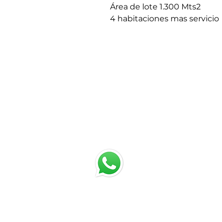
Área de lote 1.300 Mts2
4 habitaciones mas servicio
chat with us
Email:
jrestrepo@svgroup.com
Cell: (57) 311 749 0589