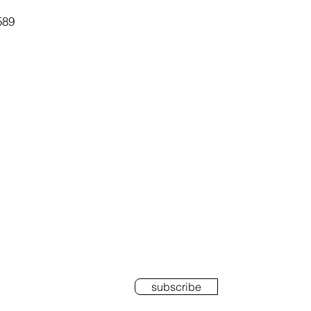
589
RIBE
subscribe