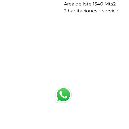
Área de lote 1540 Mts2
3 habitaciones + servicio
chat with us
Email:
jrestrepo@svgroup.com
Cell: (57) 311 749 0589