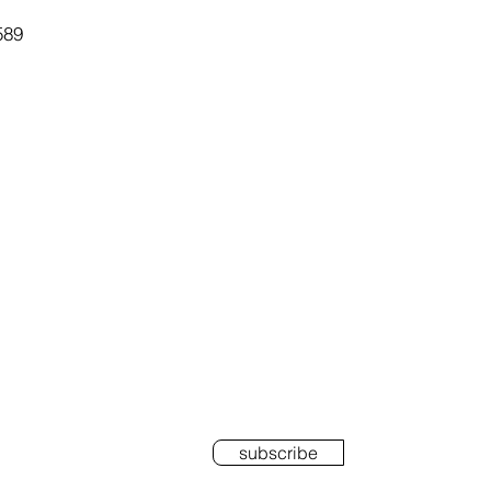
589
RIBE
subscribe