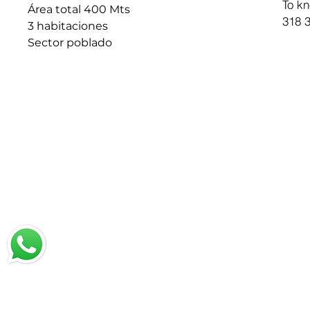
To kn
Área total 400 Mts
318 3
3 habitaciones
Sector poblado
chat with us
Email:
jrestrepo@svgroup.com
Cell: (57) 311 749 0589