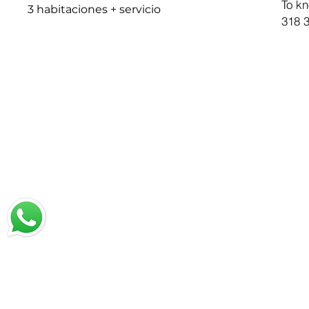
To kn
3 habitaciones + servicio
318 3
chat with us
Email:
jrestrepo@svgroup.com
Cell: (57) 311 749 0589