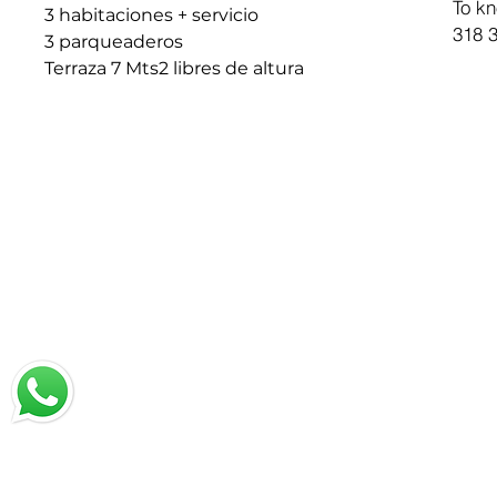
To kn
3 habitaciones + servicio
318 3
3 parqueaderos
Terraza 7 Mts2 libres de altura
chat with us
Email:
jrestrepo@svgroup.com
Cell: (57) 311 749 0589